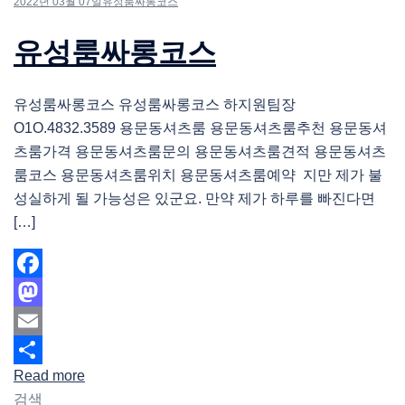
2022년 03월 07일
유성룸싸롱코스
유성룸싸롱코스
유성룸싸롱코스 유성룸싸롱코스 하지원팀장
O1O.4832.3589 용문동셔츠룸 용문동셔츠룸추천 용문동셔
츠룸가격 용문동셔츠룸문의 용문동셔츠룸견적 용문동셔츠
룸코스 용문동셔츠룸위치 용문동셔츠룸예약 지만 제가 불
성실하게 될 가능성은 있군요. 만약 제가 하루를 빠진다면
[…]
Facebook
Mastodon
Email
Read more
Share
검색