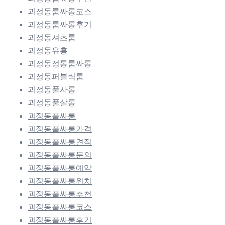
괴정동룸싸롱코스
괴정동룸싸롱후기
괴정동셔츠룸
괴정동유흥
괴정동정통룸싸롱
괴정동퍼블릭룸
괴정동풀사롱
괴정동풀살롱
괴정동풀싸롱
괴정동풀싸롱가격
괴정동풀싸롱견적
괴정동풀싸롱문의
괴정동풀싸롱예약
괴정동풀싸롱위치
괴정동풀싸롱추천
괴정동풀싸롱코스
괴정동풀싸롱후기