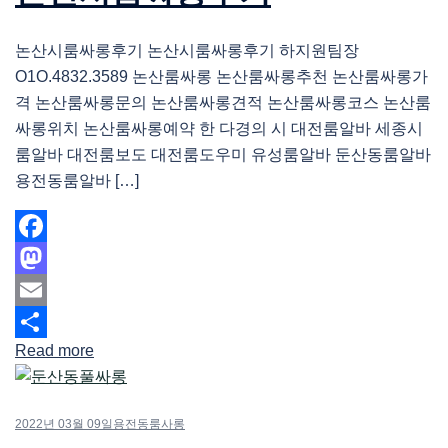
논산시룸싸롱후기 논산시룸싸롱후기 하지원팀장
O1O.4832.3589 논산룸싸롱 논산룸싸롱추천 논산룸싸롱가
격 논산룸싸롱문의 논산룸싸롱견적 논산룸싸롱코스 논산룸
싸롱위치 논산룸싸롱예약 한 다경의 시 대전룸알바 세종시
룸알바 대전룸보도 대전룸도우미 유성룸알바 둔산동룸알바
용전동룸알바 […]
Facebook
Mastodon
Email
Read more
Share
2022년 03월 09일
용전동룸사롱