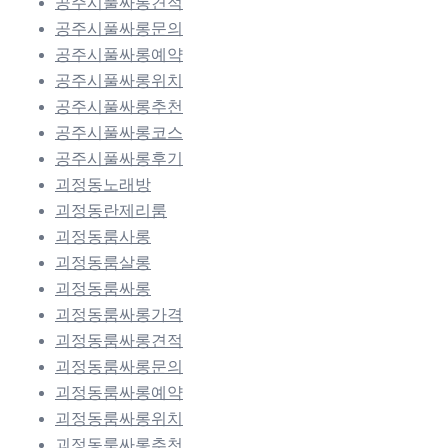
공주시풀싸롱견적
공주시풀싸롱문의
공주시풀싸롱예약
공주시풀싸롱위치
공주시풀싸롱추천
공주시풀싸롱코스
공주시풀싸롱후기
괴정동노래방
괴정동란제리룸
괴정동룸사롱
괴정동룸살롱
괴정동룸싸롱
괴정동룸싸롱가격
괴정동룸싸롱견적
괴정동룸싸롱문의
괴정동룸싸롱예약
괴정동룸싸롱위치
괴정동룸싸롱추천