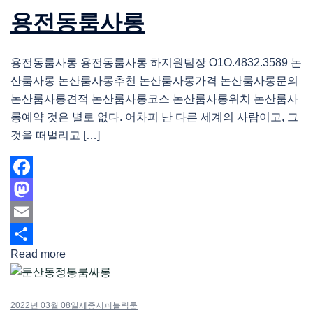
용전동룸사롱
용전동룸사롱 용전동룸사롱 하지원팀장 O1O.4832.3589 논
산룸사롱 논산룸사롱추천 논산룸사롱가격 논산룸사롱문의
논산룸사롱견적 논산룸사롱코스 논산룸사롱위치 논산룸사
롱예약 것은 별로 없다. 어차피 난 다른 세계의 사람이고, 그
것을 떠벌리고 […]
Facebook
Mastodon
Email
Read more
Share
2022년 03월 08일
세종시퍼블릭룸