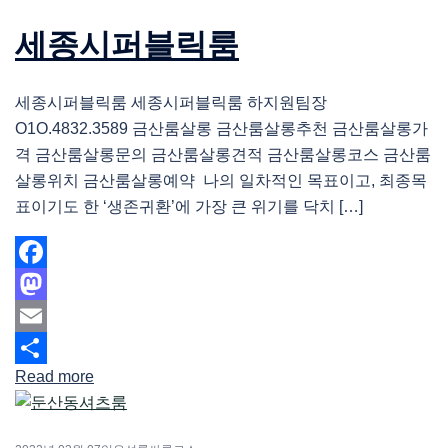
세종시퍼블릭룸
세종시퍼블릭룸 세종시퍼블릭룸 하지원팀장
O1O.4832.3589 금산룸살롱 금산룸살롱추천 금산룸살롱가
격 금산룸살롱문의 금산룸살롱견적 금산룸살롱코스 금산룸
살롱위치 금산룸살롱예약 나의 일차적인 목표이고, 최종목
표이기도 한 ‘생존귀환’에 가장 큰 위기를 닥치 […]
Facebook
Mastodon
Email
Read more
Share