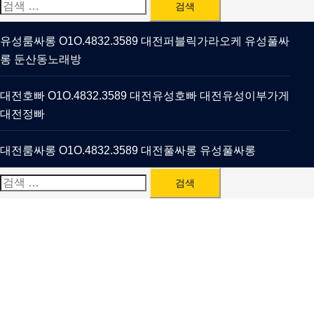
검
색:
유성룸싸롱 O1O.4832.3589 대전퍼블릭가라오케 유성풀싸
롱 둔산동노래방
대전호빠 O1O.4832.3589 대전유성호빠 대전유성이부가게
대전정빠
대전룸싸롱 O1O.4832.3589 대전풀싸롱 유성풀싸롱
검
색: