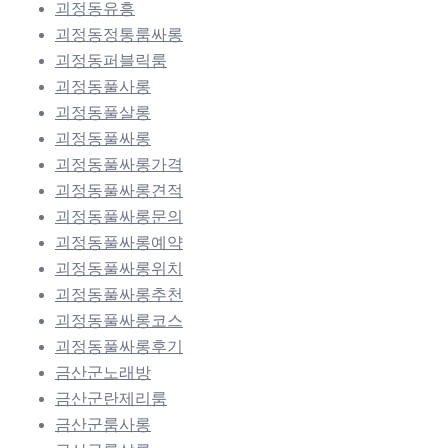
괴정동유흥
괴정동정통룸싸롱
괴정동퍼블릭룸
괴정동풀사롱
괴정동풀살롱
괴정동풀싸롱
괴정동풀싸롱가격
괴정동풀싸롱견적
괴정동풀싸롱문의
괴정동풀싸롱예약
괴정동풀싸롱위치
괴정동풀싸롱추천
괴정동풀싸롱코스
괴정동풀싸롱후기
금산군노래방
금산군란제리룸
금산군룸사롱