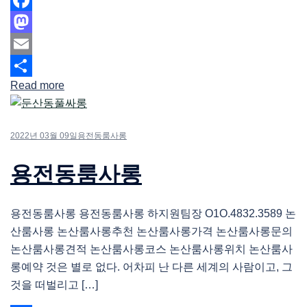
Facebook
Mastodon
Email
Read more
Share
2022년 03월 09일
용전동룸사롱
용전동룸사롱
용전동룸사롱 용전동룸사롱 하지원팀장 O1O.4832.3589 논
산룸사롱 논산룸사롱추천 논산룸사롱가격 논산룸사롱문의
논산룸사롱견적 논산룸사롱코스 논산룸사롱위치 논산룸사
롱예약 것은 별로 없다. 어차피 난 다른 세계의 사람이고, 그
것을 떠벌리고 […]