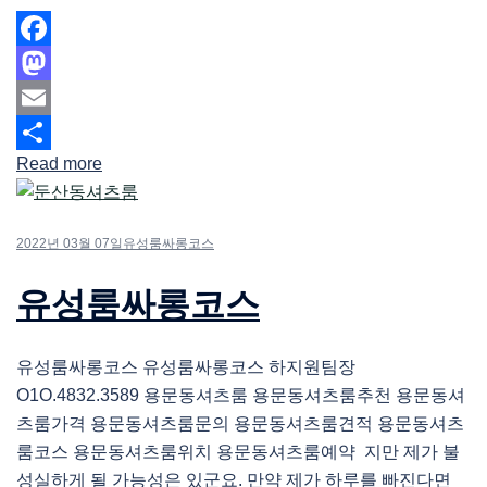
Facebook
Mastodon
Email
Read more
Share
2022년 03월 07일
유성룸싸롱코스
유성룸싸롱코스
유성룸싸롱코스 유성룸싸롱코스 하지원팀장
O1O.4832.3589 용문동셔츠룸 용문동셔츠룸추천 용문동셔
츠룸가격 용문동셔츠룸문의 용문동셔츠룸견적 용문동셔츠
룸코스 용문동셔츠룸위치 용문동셔츠룸예약 지만 제가 불
성실하게 될 가능성은 있군요. 만약 제가 하루를 빠진다면