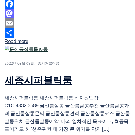
Facebook
Mastodon
Email
Read more
Share
2022년 03월 08일
세종시퍼블릭룸
세종시퍼블릭룸
세종시퍼블릭룸 세종시퍼블릭룸 하지원팀장
O1O.4832.3589 금산룸살롱 금산룸살롱추천 금산룸살롱가
격 금산룸살롱문의 금산룸살롱견적 금산룸살롱코스 금산룸
살롱위치 금산룸살롱예약 나의 일차적인 목표이고, 최종목
표이기도 한 ‘생존귀환’에 가장 큰 위기를 닥치 […]