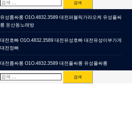
검
색:
유성룸싸롱 O1O.4832.3589 대전퍼블릭가라오케 유성풀싸
롱 둔산동노래방
대전호빠 O1O.4832.3589 대전유성호빠 대전유성이부가게
대전정빠
대전룸싸롱 O1O.4832.3589 대전풀싸롱 유성풀싸롱
검
색: