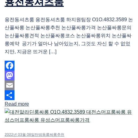
용전동셔츠룸
용전동셔츠룸 용전동셔츠룸 하지원팀장 O1O.4832.3589 논
산풀싸롱 논산풀싸롱추천 논산풀싸롱가격 논산풀싸롱문의
논산풀싸롱견적 논산풀싸롱코스 논산풀싸롱위치 논산풀싸
롱예약 공기가 얼마나 남아있는지, 그것도 자신 할 수 없었
지만, 지금은 뜨거운 […]
Facebook
Mastodon
Email
Read more
Share
2022년 03월 08일
탄방동룸싸롱추천