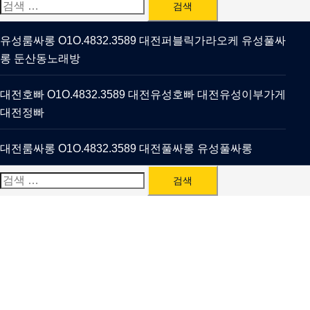
검
색:
유성룸싸롱 O1O.4832.3589 대전퍼블릭가라오케 유성풀싸
롱 둔산동노래방
대전호빠 O1O.4832.3589 대전유성호빠 대전유성이부가게
대전정빠
대전룸싸롱 O1O.4832.3589 대전풀싸롱 유성풀싸롱
검
색: