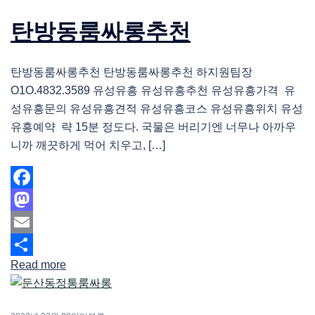
탄방동룸싸롱추천
탄방동룸싸롱추천 탄방동룸싸롱추천 하지원팀장
O1O.4832.3589 유성유흥 유성유흥추천 유성유흥가격 유
성유흥문의 유성유흥견적 유성유흥코스 유성유흥위치 유성
유흥예약 략 15분 정도다. 국물은 버리기엔 너무나 아까우
니까 깨끗하게 먹어 치우고, […]
Facebook
Mastodon
Email
Read more
Share