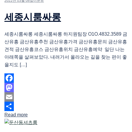
2022년 03월 08일
미분류
세종시룸싸롱
세종시룸싸롱 세종시룸싸롱 하지원팀장 O1O.4832.3589 금
산유흥 금산유흥추천 금산유흥가격 금산유흥문의 금산유흥
견적 금산유흥코스 금산유흥위치 금산유흥예약 일단 나는
아래쪽을 살펴보았다. 내려가서 올라오는 길을 찾는 편이 좋
을지도 […]
Facebook
Mastodon
Email
Read more
Share