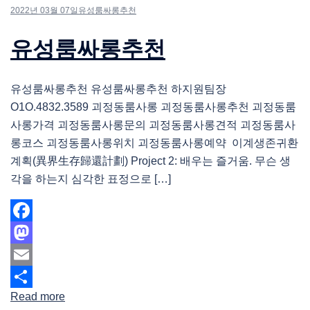
2022년 03월 07일
유성룸싸롱추천
유성룸싸롱추천
유성룸싸롱추천 유성룸싸롱추천 하지원팀장
O1O.4832.3589 괴정동룸사롱 괴정동룸사롱추천 괴정동룸
사롱가격 괴정동룸사롱문의 괴정동룸사롱견적 괴정동룸사
롱코스 괴정동룸사롱위치 괴정동룸사롱예약 이계생존귀환
계획(異界生存歸還計劃) Project 2: 배우는 즐거움. 무슨 생
각을 하는지 심각한 표정으로 […]
Facebook
Mastodon
Email
Read more
Share