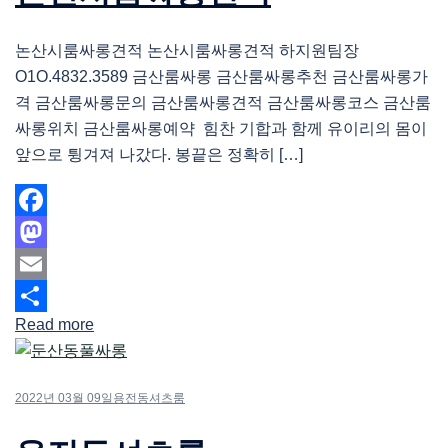
논산시룸싸롱견적 논산시룸싸롱견적 하지원팀장
O1O.4832.3589 금산룸싸롱 금산룸싸롱추천 금산룸싸롱가
격 금산룸싸롱문의 금산룸싸롱견적 금산룸싸롱코스 금산룸
싸롱위치 금산룸싸롱예약 힘찬 기합과 함께 유이리의 몸이
앞으로 튕겨져 나갔다. 봉끝은 정확히 […]
Facebook
Mastodon
Email
Read more
Share
2022년 03월 09일
용전동셔츠룸