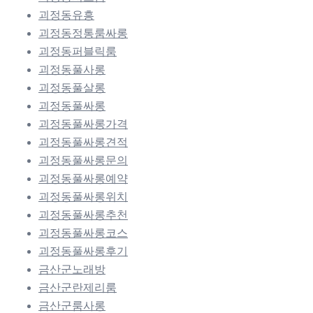
괴정동유흥
괴정동정통룸싸롱
괴정동퍼블릭룸
괴정동풀사롱
괴정동풀살롱
괴정동풀싸롱
괴정동풀싸롱가격
괴정동풀싸롱견적
괴정동풀싸롱문의
괴정동풀싸롱예약
괴정동풀싸롱위치
괴정동풀싸롱추천
괴정동풀싸롱코스
괴정동풀싸롱후기
금산군노래방
금산군란제리룸
금산군룸사롱