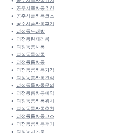
공주시풀싸롱위치
공주시풀싸롱추천
공주시풀싸롱코스
공주시풀싸롱후기
괴정동노래방
괴정동란제리룸
괴정동룸사롱
괴정동룸살롱
괴정동룸싸롱
괴정동룸싸롱가격
괴정동룸싸롱견적
괴정동룸싸롱문의
괴정동룸싸롱예약
괴정동룸싸롱위치
괴정동룸싸롱추천
괴정동룸싸롱코스
괴정동룸싸롱후기
괴정동셔츠룸