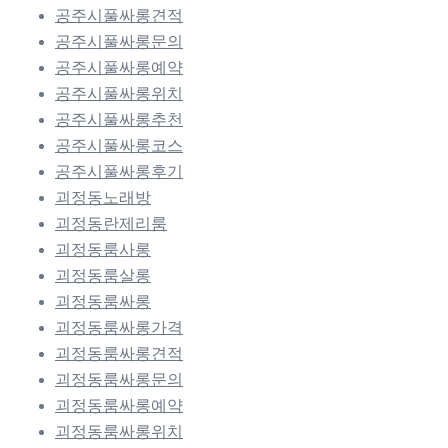
공주시풀싸롱견적
공주시풀싸롱문의
공주시풀싸롱예약
공주시풀싸롱위치
공주시풀싸롱추천
공주시풀싸롱코스
공주시풀싸롱후기
괴정동노래방
괴정동란제리룸
괴정동룸사롱
괴정동룸살롱
괴정동룸싸롱
괴정동룸싸롱가격
괴정동룸싸롱견적
괴정동룸싸롱문의
괴정동룸싸롱예약
괴정동룸싸롱위치