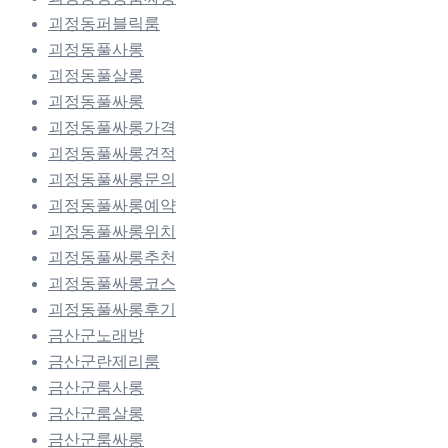
괴정동퍼블릭룸
괴정동풀사롱
괴정동풀살롱
괴정동풀싸롱
괴정동풀싸롱가격
괴정동풀싸롱견적
괴정동풀싸롱문의
괴정동풀싸롱예약
괴정동풀싸롱위치
괴정동풀싸롱추천
괴정동풀싸롱코스
괴정동풀싸롱후기
금산군노래방
금산군란제리룸
금산군룸사롱
금산군룸살롱
금산군룸싸롱