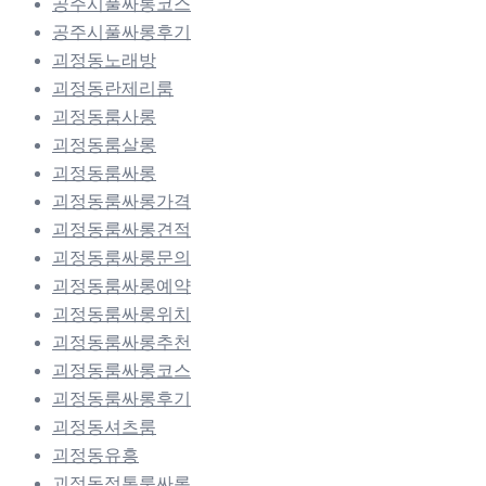
공주시풀싸롱코스
공주시풀싸롱후기
괴정동노래방
괴정동란제리룸
괴정동룸사롱
괴정동룸살롱
괴정동룸싸롱
괴정동룸싸롱가격
괴정동룸싸롱견적
괴정동룸싸롱문의
괴정동룸싸롱예약
괴정동룸싸롱위치
괴정동룸싸롱추천
괴정동룸싸롱코스
괴정동룸싸롱후기
괴정동셔츠룸
괴정동유흥
괴정동정통룸싸롱