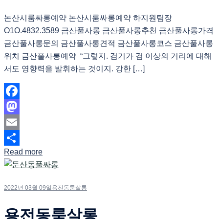
논산시룸싸롱예약 논산시룸싸롱예약 하지원팀장
O1O.4832.3589 금산풀사롱 금산풀사롱추천 금산풀사롱가격
금산풀사롱문의 금산풀사롱견적 금산풀사롱코스 금산풀사롱
위치 금산풀사롱예약 “그렇지. 검기가 검 이상의 거리에 대해
서도 영향력을 발휘하는 것이지. 강한 […]
Facebook
Mastodon
Email
Read more
Share
2022년 03월 09일
용전동룸살롱
용전동룸살롱