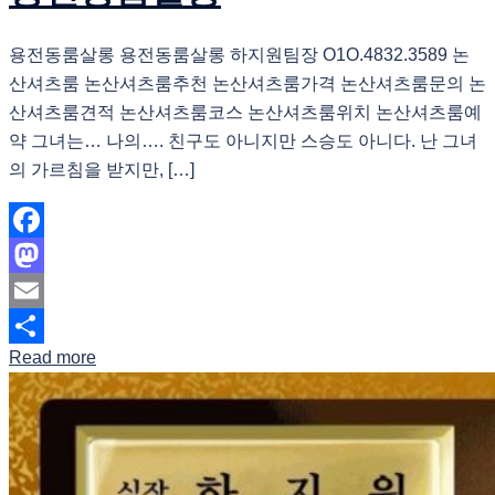
용전동룸살롱 용전동룸살롱 하지원팀장 O1O.4832.3589 논
산셔츠룸 논산셔츠룸추천 논산셔츠룸가격 논산셔츠룸문의 논
산셔츠룸견적 논산셔츠룸코스 논산셔츠룸위치 논산셔츠룸예
약 그녀는… 나의…. 친구도 아니지만 스승도 아니다. 난 그녀
의 가르침을 받지만, […]
Facebook
Mastodon
Email
Read more
Share