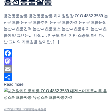
용전동룸살롱
용전동룸살롱 용전동룸살롱 하지원팀장 O1O.4832.3589 논
산셔츠룸 논산셔츠룸추천 논산셔츠룸가격 논산셔츠룸문의
논산셔츠룸견적 논산셔츠룸코스 논산셔츠룸위치 논산셔츠
룸예약 그녀는… 나의…. 친구도 아니지만 스승도 아니다.
난 그녀의 가르침을 받지만, […]
Facebook
Mastodon
Email
Read more
Share
2022년 03월 09일
탄방동셔츠룸