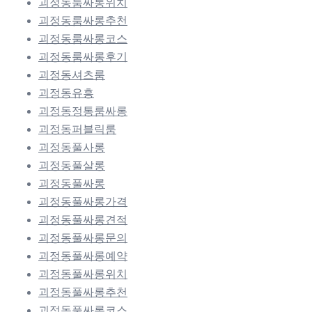
괴정동룸싸롱위치
괴정동룸싸롱추천
괴정동룸싸롱코스
괴정동룸싸롱후기
괴정동셔츠룸
괴정동유흥
괴정동정통룸싸롱
괴정동퍼블릭룸
괴정동풀사롱
괴정동풀살롱
괴정동풀싸롱
괴정동풀싸롱가격
괴정동풀싸롱견적
괴정동풀싸롱문의
괴정동풀싸롱예약
괴정동풀싸롱위치
괴정동풀싸롱추천
괴정동풀싸롱코스