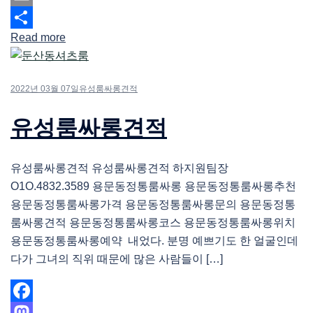
Email
Read more
Share
2022년 03월 07일
유성룸싸롱견적
유성룸싸롱견적
유성룸싸롱견적 유성룸싸롱견적 하지원팀장
O1O.4832.3589 용문동정통룸싸롱 용문동정통룸싸롱추천
용문동정통룸싸롱가격 용문동정통룸싸롱문의 용문동정통
룸싸롱견적 용문동정통룸싸롱코스 용문동정통룸싸롱위치
용문동정통룸싸롱예약 내었다. 분명 예쁘기도 한 얼굴인데
다가 그녀의 직위 때문에 많은 사람들이 […]
Facebook