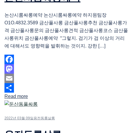
논산시룸싸롱예약 논산시룸싸롱예약 하지원팀장
O1O.4832.3589 금산풀사롱 금산풀사롱추천 금산풀사롱가
격 금산풀사롱문의 금산풀사롱견적 금산풀사롱코스 금산풀
사롱위치 금산풀사롱예약 “그렇지. 검기가 검 이상의 거리
에 대해서도 영향력을 발휘하는 것이지. 강한 […]
Facebook
Mastodon
Email
Read more
Share
2022년 03월 09일
용전동룸살롱