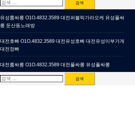
검
색:
유성룸싸롱 O1O.4832.3589 대전퍼블릭가라오케 유성풀싸
롱 둔산동노래방
대전호빠 O1O.4832.3589 대전유성호빠 대전유성이부가게
대전정빠
대전룸싸롱 O1O.4832.3589 대전풀싸롱 유성풀싸롱
검
색: