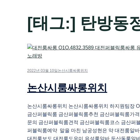
[태그:]
탄방동
2022년 03월 10일
논산시룸싸롱위치
논산시룸싸롱위치
논산시룸싸롱위치 논산시룸싸롱위치 하지원팀장 O1O.
금산퍼블릭룸 금산퍼블릭룸추천 금산퍼블릭룸가격
문의 금산퍼블릭룸견적 금산퍼블릭룸코스 금산퍼
퍼블릭룸예약 말을 마친 남궁성현은 약 대전룸알
대전룸보도 대전룸도우미 유성룸알바 둔산동룸알바 