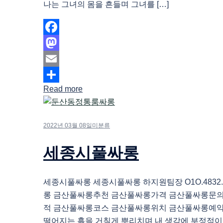
나는 그녀의 몸을 흔들며 그녀를 […]
Facebook
Mastodon
Email
Read more
Share
2022년 03월 08일
미분류
세종시풀싸롱
세종시풀싸롱 세종시풀싸롱 하지원팀장 O1O.4832.
롱 금산풀싸롱추천 금산풀싸롱가격 금산풀싸롱문
적 금산풀싸롱코스 금산풀싸롱위치 금산풀싸롱예약
떨어지는 흙을 거칠게 뿌리치며 내 생각에 부정적