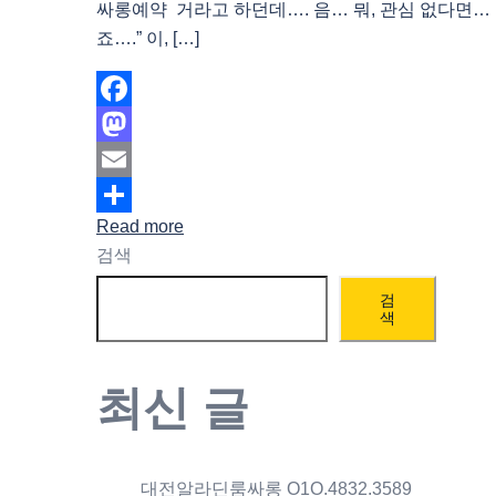
싸롱예약 거라고 하던데…. 음… 뭐, 관심 없다면… 
죠….” 이, […]
Facebook
Mastodon
Email
Read more
Share
검색
검
색
최신 글
대전알라딘룸싸롱 O1O.4832.3589