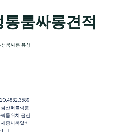
정통룸싸롱견적
4832.3589
 금산퍼블릭룸
블릭룸위치 금산
바 세종시룸알바
[…]