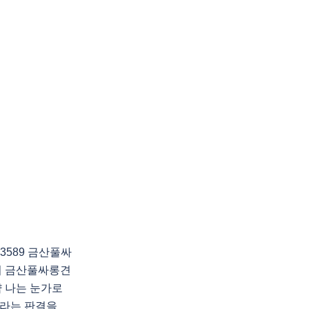
3589 금산풀싸
의 금산풀싸롱견
 나는 눈가로
이라는 판결을