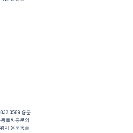
2.3589 용문
문동풀싸롱문의
위치 용문동풀