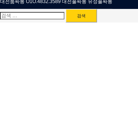
대전룸싸롱 O1O.4832.3589 대전풀싸롱 유성풀싸롱
검
색: