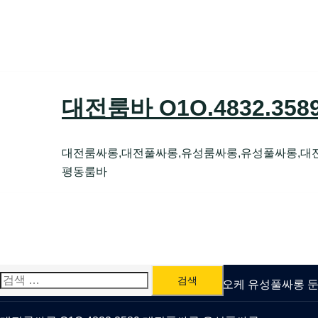
Skip
to
content
대전룸바 O1O.4832.35
대전룸싸롱,대전풀싸롱,유성룸싸롱,유성풀싸롱,대
평동룸바
검
유성룸싸롱 O1O.4832.3589 대전퍼블릭가라오케 유성풀싸롱
색: