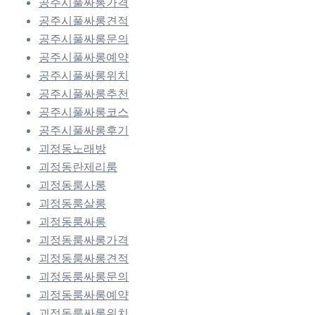
공주시풀싸롱가격
공주시풀싸롱견적
공주시풀싸롱문의
공주시풀싸롱예약
공주시풀싸롱위치
공주시풀싸롱추천
공주시풀싸롱코스
공주시풀싸롱후기
괴정동노래방
괴정동란제리룸
괴정동룸사롱
괴정동룸살롱
괴정동룸싸롱
괴정동룸싸롱가격
괴정동룸싸롱견적
괴정동룸싸롱문의
괴정동룸싸롱예약
괴정동룸싸롱위치