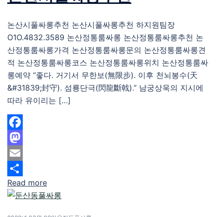
논산시풀싸롱추천 논산시풀싸롱추천 하지원팀장
O1O.4832.3589 논산정통룸싸롱 논산정통룸싸롱추천 논
산정통룸싸롱가격 논산정통룸싸롱문의 논산정통룸싸롱견
적 논산정통룸싸롱코스 논산정통룸싸롱위치 논산정통룸싸
롱예약 “좋다. 거기서 무한보(無限步). 이후 천뇌봉수(天
&#31839;封守). 섬룡단극(閃龍斷戟).” 남궁상욱의 지시에
따라 유이리는 […]
Facebook
Mastodon
Email
Read more
Share