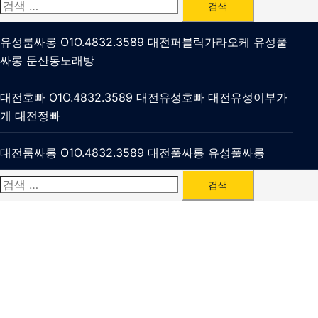
검
색:
유성룸싸롱 O1O.4832.3589 대전퍼블릭가라오케 유성풀
싸롱 둔산동노래방
대전호빠 O1O.4832.3589 대전유성호빠 대전유성이부가
게 대전정빠
대전룸싸롱 O1O.4832.3589 대전풀싸롱 유성풀싸롱
검
색: