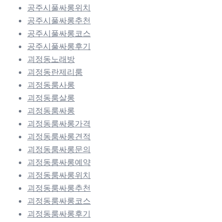
공주시풀싸롱위치
공주시풀싸롱추천
공주시풀싸롱코스
공주시풀싸롱후기
괴정동노래방
괴정동란제리룸
괴정동룸사롱
괴정동룸살롱
괴정동룸싸롱
괴정동룸싸롱가격
괴정동룸싸롱견적
괴정동룸싸롱문의
괴정동룸싸롱예약
괴정동룸싸롱위치
괴정동룸싸롱추천
괴정동룸싸롱코스
괴정동룸싸롱후기