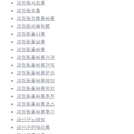
괴정동셔츠룸
괴정동유흥
괴정동정통룸싸롱
괴정동퍼블릭룸
괴정동풀사롱
괴정동풀살롱
괴정동풀싸롱
괴정동풀싸롱가격
괴정동풀싸롱견적
괴정동풀싸롱문의
괴정동풀싸롱예약
괴정동풀싸롱위치
괴정동풀싸롱추천
괴정동풀싸롱코스
괴정동풀싸롱후기
금산군노래방
금산군란제리룸