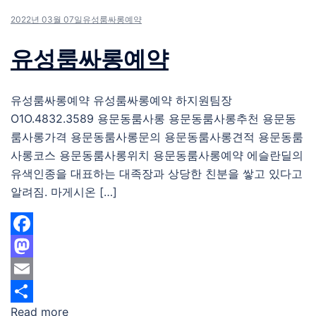
2022년 03월 07일
유성룸싸롱예약
유성룸싸롱예약
유성룸싸롱예약 유성룸싸롱예약 하지원팀장
O1O.4832.3589 용문동룸사롱 용문동룸사롱추천 용문동
룸사롱가격 용문동룸사롱문의 용문동룸사롱견적 용문동룸
사롱코스 용문동룸사롱위치 용문동룸사롱예약 에슬란딜의
유색인종을 대표하는 대족장과 상당한 친분을 쌓고 있다고
알려짐. 마게시온 […]
Facebook
Mastodon
Email
Read more
Share