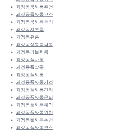
괴정동룸싸롱추천
괴정동룸싸롱코스
괴정동룸싸롱후기
괴정동셔츠룸
괴정동유흥
괴정동정통룸싸롱
괴정동퍼블릭룸
괴정동풀사롱
괴정동풀살롱
괴정동풀싸롱
괴정동풀싸롱가격
괴정동풀싸롱견적
괴정동풀싸롱문의
괴정동풀싸롱예약
괴정동풀싸롱위치
괴정동풀싸롱추천
괴정동풀싸롱코스