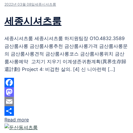
2022년 03월 08일
세종시셔츠룸
세종시셔츠룸
세종시셔츠룸 세종시셔츠룸 하지원팀장 O1O.4832.3589
금산룸사롱 금산룸사롱추천 금산룸사롱가격 금산룸사롱문
의 금산룸사롱견적 금산룸사롱코스 금산룸사롱위치 금산
룸사롱예약 고치기 지우기 이계생존귀환계획(異界生存歸
還計劃) Project 4: 비겁한 살의. [4] 신 니아런력 […]
Facebook
Mastodon
Email
Read more
Share