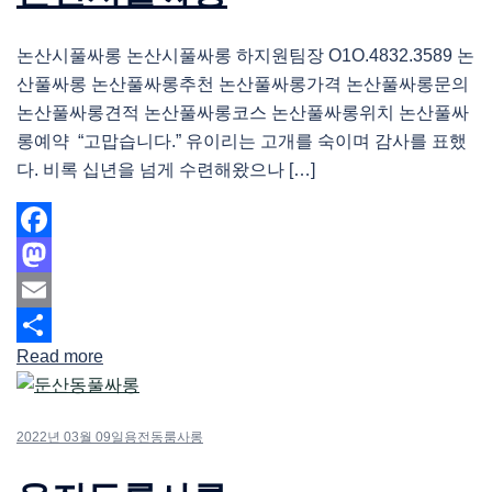
논산시풀싸롱 논산시풀싸롱 하지원팀장 O1O.4832.3589 논
산풀싸롱 논산풀싸롱추천 논산풀싸롱가격 논산풀싸롱문의
논산풀싸롱견적 논산풀싸롱코스 논산풀싸롱위치 논산풀싸
롱예약 “고맙습니다.” 유이리는 고개를 숙이며 감사를 표했
다. 비록 십년을 넘게 수련해왔으나 […]
Facebook
Mastodon
Email
Read more
Share
2022년 03월 09일
용전동룸사롱