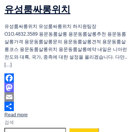
유성룸싸롱위치
유성룸싸롱위치 유성룸싸롱위치 하지원팀장
O1O.4832.3589 용문동룸살롱 용문동룸살롱추천 용문동룸
살롱가격 용문동룸살롱문의 용문동룸살롱견적 용문동룸살
롱코스 용문동룸살롱위치 용문동룸살롱예약 내일은 니아런
전도와 대륙, 국가, 종족에 대한 설정을 올리겠습니다. 다만..
[…]
Facebook
Mastodon
Email
Read more
Share
검색