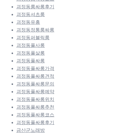
괴정동룸싸롱후기
괴정동셔츠룸
괴정동유흥
괴정동정통룸싸롱
괴정동퍼블릭룸
괴정동풀사롱
괴정동풀살롱
괴정동풀싸롱
괴정동풀싸롱가격
괴정동풀싸롱견적
괴정동풀싸롱문의
괴정동풀싸롱예약
괴정동풀싸롱위치
괴정동풀싸롱추천
괴정동풀싸롱코스
괴정동풀싸롱후기
금산군노래방