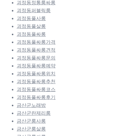
괴정동정통룸싸롱
괴정동퍼블릭룸
괴정동풀사롱
괴정동풀살롱
괴정동풀싸롱
괴정동풀싸롱가격
괴정동풀싸롱견적
괴정동풀싸롱문의
괴정동풀싸롱예약
괴정동풀싸롱위치
괴정동풀싸롱추천
괴정동풀싸롱코스
괴정동풀싸롱후기
금산군노래방
금산군란제리룸
금산군룸사롱
금산군룸살롱