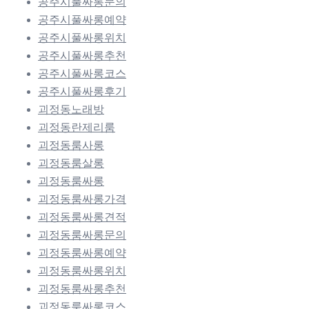
공주시풀싸롱문의
공주시풀싸롱예약
공주시풀싸롱위치
공주시풀싸롱추천
공주시풀싸롱코스
공주시풀싸롱후기
괴정동노래방
괴정동란제리룸
괴정동룸사롱
괴정동룸살롱
괴정동룸싸롱
괴정동룸싸롱가격
괴정동룸싸롱견적
괴정동룸싸롱문의
괴정동룸싸롱예약
괴정동룸싸롱위치
괴정동룸싸롱추천
괴정동룸싸롱코스