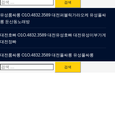
검
색:
유성룸싸롱 O1O.4832.3589 대전퍼블릭가라오케 유성풀싸
롱 둔산동노래방
대전호빠 O1O.4832.3589 대전유성호빠 대전유성이부가게
대전정빠
대전룸싸롱 O1O.4832.3589 대전풀싸롱 유성풀싸롱
검
색: