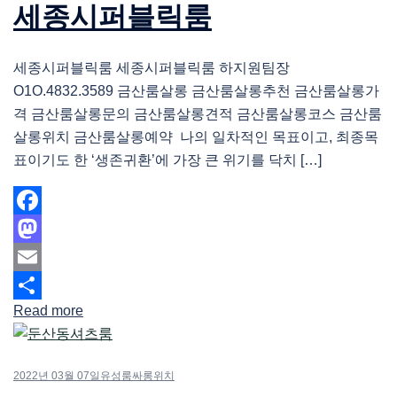
세종시퍼블릭룸
세종시퍼블릭룸 세종시퍼블릭룸 하지원팀장
O1O.4832.3589 금산룸살롱 금산룸살롱추천 금산룸살롱가
격 금산룸살롱문의 금산룸살롱견적 금산룸살롱코스 금산룸
살롱위치 금산룸살롱예약 나의 일차적인 목표이고, 최종목
표이기도 한 ‘생존귀환’에 가장 큰 위기를 닥치 […]
Facebook
Mastodon
Email
Read more
Share
2022년 03월 07일
유성룸싸롱위치