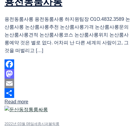
용전동룸사롱
용전동룸사롱 용전동룸사롱 하지원팀장 O1O.4832.3589 논
산룸사롱 논산룸사롱추천 논산룸사롱가격 논산룸사롱문의
논산룸사롱견적 논산룸사롱코스 논산룸사롱위치 논산룸사
롱예약 것은 별로 없다. 어차피 난 다른 세계의 사람이고, 그
것을 떠벌리고 […]
Facebook
Mastodon
Email
Read more
Share
2022년 03월 08일
세종시퍼블릭룸