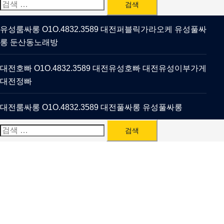
검
색:
유성룸싸롱 O1O.4832.3589 대전퍼블릭가라오케 유성풀싸
롱 둔산동노래방
대전호빠 O1O.4832.3589 대전유성호빠 대전유성이부가게
대전정빠
대전룸싸롱 O1O.4832.3589 대전풀싸롱 유성풀싸롱
검
색: