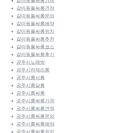
갈마동풀싸롱가격
갈마동풀싸롱견적
갈마동풀싸롱문의
갈마동풀싸롱예약
갈마동풀싸롱위치
갈마동풀싸롱추천
갈마동풀싸롱코스
갈마동풀싸롱후기
공주시노래방
공주시란제리룸
공주시룸사롱
공주시룸살롱
공주시룸싸롱
공주시룸싸롱가격
공주시룸싸롱견적
공주시룸싸롱문의
공주시룸싸롱예약
공주시룸싸롱위치