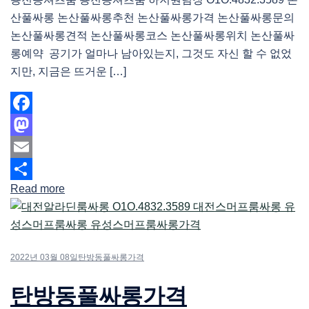
산풀싸롱 논산풀싸롱추천 논산풀싸롱가격 논산풀싸롱문의
논산풀싸롱견적 논산풀싸롱코스 논산풀싸롱위치 논산풀싸
롱예약 공기가 얼마나 남아있는지, 그것도 자신 할 수 없었
지만, 지금은 뜨거운 […]
Facebook
Mastodon
Email
Read more
Share
2022년 03월 08일
탄방동풀싸롱가격
탄방동풀싸롱가격