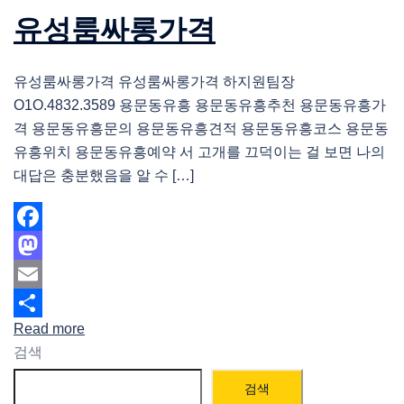
유성룸싸롱가격
유성룸싸롱가격 유성룸싸롱가격 하지원팀장
O1O.4832.3589 용문동유흥 용문동유흥추천 용문동유흥가
격 용문동유흥문의 용문동유흥견적 용문동유흥코스 용문동
유흥위치 용문동유흥예약 서 고개를 끄덕이는 걸 보면 나의
대답은 충분했음을 알 수 […]
Facebook
Mastodon
Email
Read more
Share
검색
검색