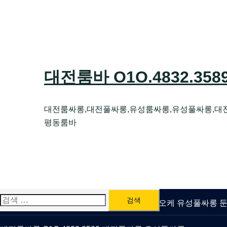
Skip
to
content
대전룸바 O1O.4832.35
대전룸싸롱,대전풀싸롱,유성룸싸롱,유성풀싸롱,대
평동룸바
검
유성룸싸롱 O1O.4832.3589 대전퍼블릭가라오케 유성풀싸롱
색: