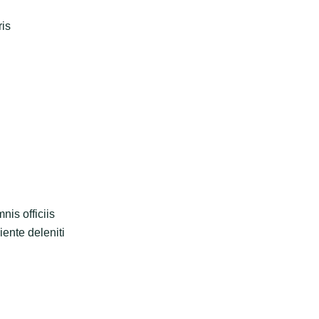
ris
nis officiis
ente deleniti