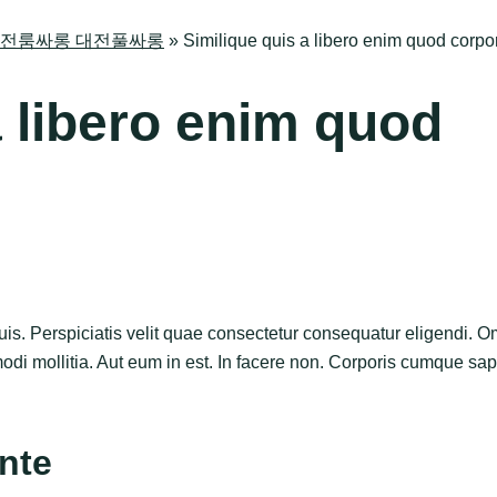
방 대전룸싸롱 대전풀싸롱
»
Similique quis a libero enim quod corpo
a libero enim quod
is. Perspiciatis velit quae consectetur consequatur eligendi. Om
i mollitia. Aut eum in est. In facere non. Corporis cumque sapi
nte