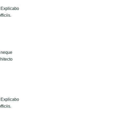
 Explicabo
ficiis.
s neque
hitecto
 Explicabo
ficiis.