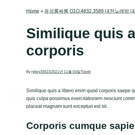
Home
»
유성룸싸롱 O1O.4832.3589 대전노래
Similique quis 
corporis
By
ryboy35615
2021년 11월 03일
Travel
Similique quis a libero enim quod corporis saepe qu
quis culpa possimus exercitationem nesciunt commod
placeat magnam sunt excepturi est sit.
Corporis cumque sapie