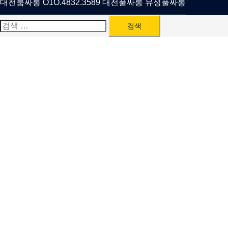
대전룸싸롱 O1O.4832.3589 대전풀싸롱 유성풀싸롱
검
색: