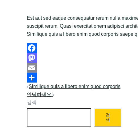
Est aut sed eaque consequatur rerum nulla maxime 
suscipit rerum. Quasi exercitationem adipisci archite
Similique quis a libero enim quod corporis saepe qu
Facebook
Mastodon
Email
Post
Similique quis a libero enim quod corporis
Share
안녕하세요!
navigation
검색
검
색